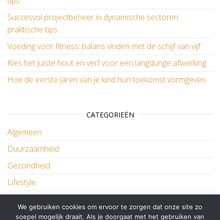
tips
Succesvol projectbeheer in dynamische sectoren:
praktische tips
Voeding voor fitness: balans vinden met de schijf van vijf
Kies het juiste hout en verf voor een langdurige afwerking
Hoe de eerste jaren van je kind hun toekomst vormgeven
CATEGORIEËN
Algemeen
Duurzaamheid
Gezondheid
Lifestyle
Wonen
We gebruiken cookies om ervoor te zorgen dat onze site zo
soepel mogelijk draait. Als je doorgaat met het gebruiken van