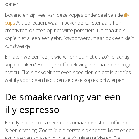
komen.
Bovendien zijn veel van deze kopjes onderdeel van de
illy
cups
Art Collection, waarin bekende kunstenaars hun
creativiteit loslaten op het witte porselein. Dit maakt elk
kopje niet alleen een gebruiksvoorwerp, maar ook een klein
kunstwerkje.
En laten we eerlijk zijn, wie wil er nou niet uit zo’n prachtig
kopje drinken? Het tilt je koffiebeleving echt naar een hoger
niveau. Elke slok voelt net even specialer, en dat is precies
wat illy voor ogen had toen ze deze kopjes ontwierpen.
De smaakervaring van een
illy espresso
Een illy espresso is meer dan zomaar een shot koffie; het
is een ervaring. Zodra je die eerste slok neemt, komt er een
explosie van smaken vrij die je zintuigen prikkelen. De