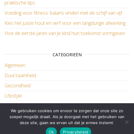
praktische tips
Voeding voor fitness: balans vinden met de schijf van vijf
Kies het juiste hout en verf voor een langdurige afwerking
Hoe de eerste jaren van je kind hun toekomst vormgeven
CATEGORIEËN
Algemeen
Duurzaamheid
Gezondheid
Lifestyle
Wonen
We gebruiken cookies om ervoor te zorgen dat onze site zo
soepel mogelijk draait. Als je doorgaat met het gebruiken van
deze site, gaan we ervan uit dat je ermee instemt.
Ondersteund door
WordPress
|
Thema:
Master Blog
Ok
Privacybeleid