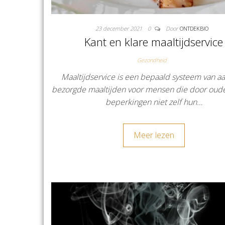
23 december 2021
0
Door
ONTDEKBIO
Kant en klare maaltijdservice
Gezondheid
Maaltijdservice is een bepaald systeem van aa
bezorgde maaltijden voor mensen die door oud
beperkingen niet zelf hun…
Meer lezen