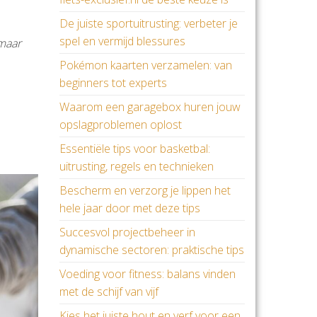
De juiste sportuitrusting: verbeter je
spel en vermijd blessures
 maar
Pokémon kaarten verzamelen: van
beginners tot experts
Waarom een garagebox huren jouw
opslagproblemen oplost
Essentiële tips voor basketbal:
uitrusting, regels en technieken
Bescherm en verzorg je lippen het
hele jaar door met deze tips
Succesvol projectbeheer in
dynamische sectoren: praktische tips
Voeding voor fitness: balans vinden
met de schijf van vijf
Kies het juiste hout en verf voor een