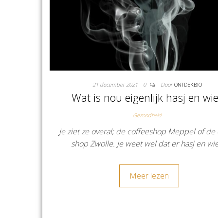
21 december 2021
0
Door
ONTDEKBIO
Wat is nou eigenlijk hasj en wie
Gezondheid
Je ziet ze overal; de coffeeshop Meppel of de
shop Zwolle. Je weet wel dat er hasj en wi
Meer lezen