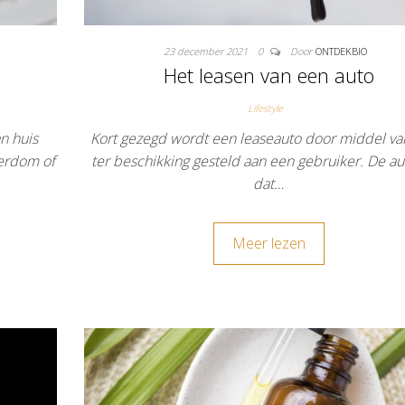
23 december 2021
0
Door
ONTDEKBIO
Het leasen van een auto
Lifestyle
n huis
Kort gezegd wordt een leaseauto door middel va
erdom of
ter beschikking gesteld aan een gebruiker. De aut
dat…
Meer lezen