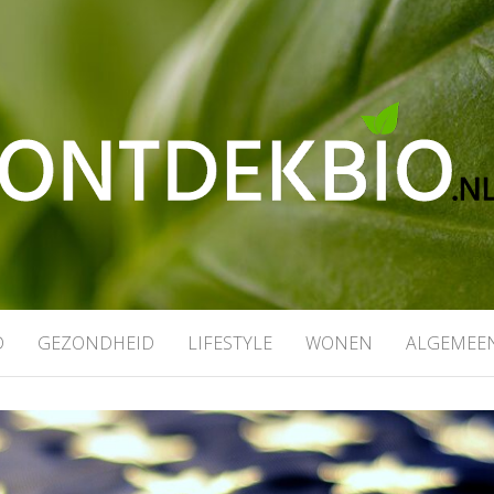
.NL
ndheid en meer
D
GEZONDHEID
LIFESTYLE
WONEN
ALGEMEE