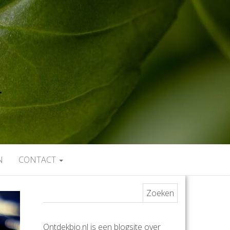
N
CONTACT
Zoeken naar:
Ontdekbio.nl is een blogsite over