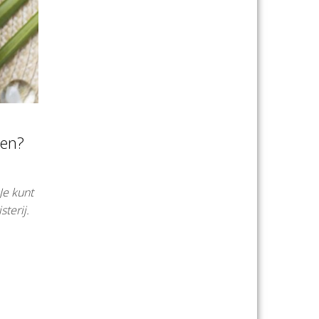
pen?
Je kunt
terij.