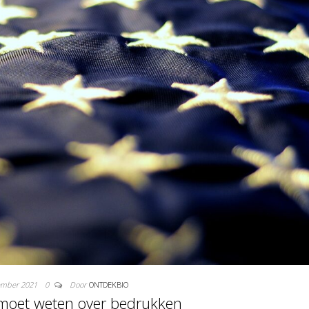
ember 2021
0
Door
ONTDEKBIO
e moet weten over bedrukken