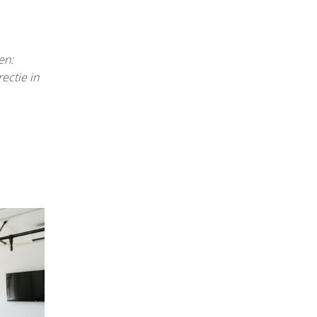
en:
ectie in