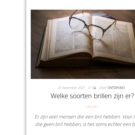
25 november 2021
0
Door
ONTDEKBIO
Welke soorten brillen zijn er?
Lifestyle
Er zijn veel mensen die een bril hebben. Voor
die geen bril hebben, is het soms echter een 