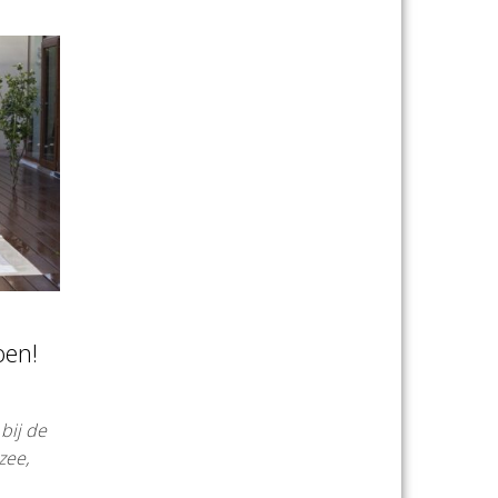
oen!
bij de
zee,