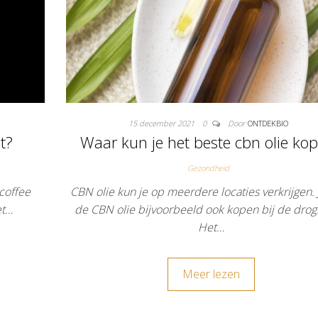
15 december 2021
0
Door
ONTDEKBIO
t?
Waar kun je het beste cbn olie ko
Gezondheid
 coffee
CBN olie kun je op meerdere locaties verkrijgen. 
et…
de CBN olie bijvoorbeeld ook kopen bij de drogis
Het…
Meer lezen