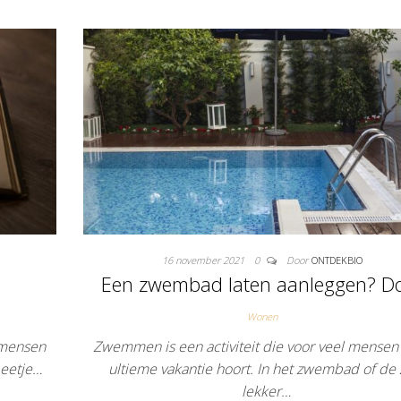
16 november 2021
0
Door
ONTDEKBIO
Een zwembad laten aanleggen? D
Wonen
 mensen
Zwemmen is een activiteit die voor veel mensen 
beetje…
ultieme vakantie hoort. In het zwembad of de 
lekker…